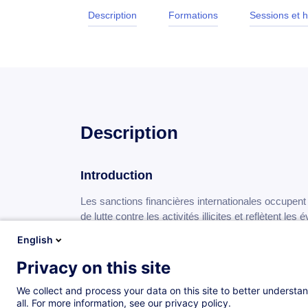
Description
Formations
Sessions et h
Description
Introduction
Les sanctions financières internationales occupent 
de lutte contre les activités illicites et reflètent le
multiplication et à la complexification des régimes
English
doivent être en mesure d’en appréhender les implica
réglementaires, opérationnels et réputationnels qui
Privacy on this site
We collect and process your data on this site to better understan
Objectifs
all. For more information, see our privacy policy.