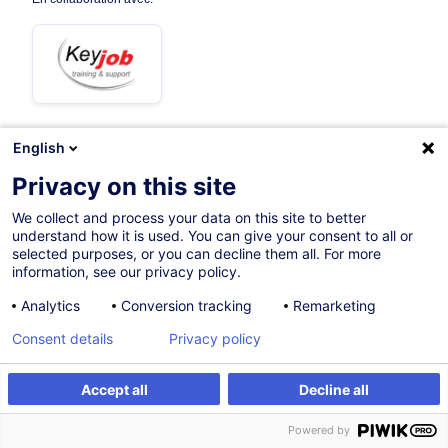
English
01.02.2027
Privacy on this site
12h
We collect and process your data on this site to better
understand how it is used. You can give your consent to all or
Formation présentielle
selected purposes, or you can decline them all. For more
information, see our privacy policy.
Formation à distance
Analytics
Conversion tracking
Remarketing
Cours du jour
Consent details
Privacy policy
French / Français
011593
Accept all
Decline all
S'inscrire
Formation sur mesure
Powered by