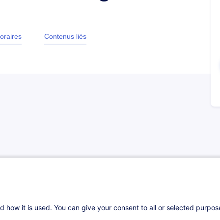
oraires
Contenus liés
ce, cette formation permettra d'appréhender
trimoine des personnes physiques au
 quant aux modifications liées aux réformes
d how it is used. You can give your consent to all or selected purpo