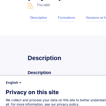
Fiscalité
Description
Formations
Sessions et h
Description
Description
Dans un contexte international toujours en mouvan
English
les spécificités de la fiscalité des revenus du pa
Privacy on this site
Luxembourg. Elle permet aussi de vous tenir à jour
actuelles.
We collect and process your data on this site to better understan
all. For more information, see our privacy policy.