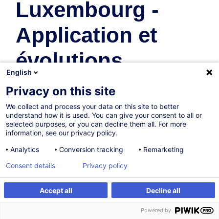
Luxembourg -
Application et
évolutions
English
récentes
Privacy on this site
We collect and process your data on this site to better
Fiscalité
understand how it is used. You can give your consent to all or
selected purposes, or you can decline them all. For more
information, see our privacy policy.
10.11.2026
Analytics
Conversion tracking
Remarketing
16h
Consent details
Privacy policy
Formation présentielle
Cours du jour
Accept all
Decline all
S'inscrire
Formation sur mesure
French / Français
Powered by