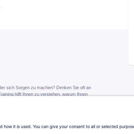
s
oder sich Sorgen zu machen? Denken Sie oft an
raining hilft Ihnen zu verstehen, warum Ihnen
 Reise – mit konkreten, bewährten und
winnen und sich von unnötigen Gedanken und
hen Übungen, sowohl therapeutischer als auch
kussierung, Rollenspiele usw.), lernen Sie,
d how it is used. You can give your consent to all or selected purpo
chten Sie loslassen?