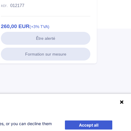
012177
260,00
EUR
(+3% TVA)
Être alerté
Formation sur mesure
ses, or you can decline them
Accept all