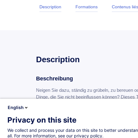
Description
Formations
Contenus lié
Description
Beschreibung
Neigen Sie dazu, ständig zu grübeln, zu bereuen 
Dinge, die Sie nicht beeinflussen können? Dieses T
Loslassen schwerfällt, und nimmt Sie mit auf eine
English
alltagstauglichen Techniken –, um Abstand zu ge
Emotionen zu befreien. Anhand mehrerer praktisc
Privacy on this site
unterhaltsamer Natur (Meditation, Wahrnehmung, Fo
We collect and process your data on this site to better understan
gelassener im Hier und Jetzt zu leben. – Wann mö
all. For more information, see our privacy policy.