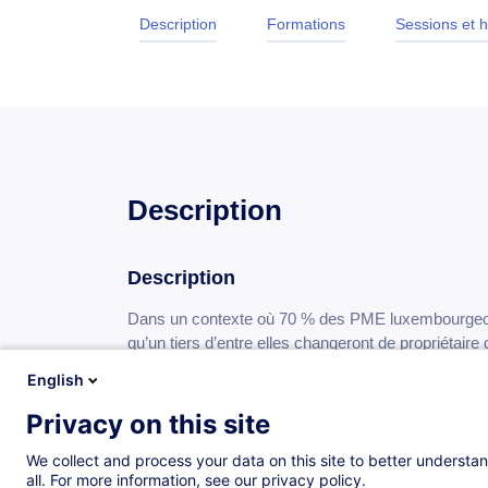
Description
Formations
Sessions et h
Description
Description
Dans un contexte où 70 % des PME luxembourgeoise
qu’un tiers d’entre elles changeront de propriétaire 
actionnarial deviennent des leviers stratégiques m
English
Cette formation spécialisée offre aux dirigeants et 
Privacy on this site
structurer une gouvernance solide, organiser un dia
We collect and process your data on this site to better understan
sereinement la transmission intergénérationnelle de 
all. For more information, see our privacy policy.