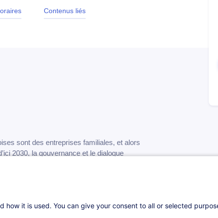
oraires
Contenus liés
s sont des entreprises familiales, et alors
d’ici 2030, la gouvernance et le dialogue
ajeurs.
actionnaires les outils nécessaires pour
logue actionnarial constructif et préparer
d how it is used. You can give your consent to all or selected purpo
leur entreprise familiale.