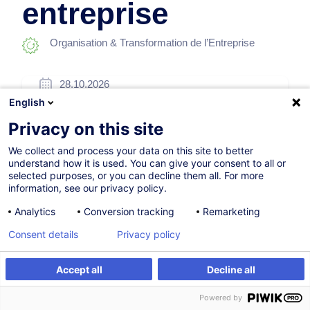
entreprise
Organisation & Transformation de l’Entreprise
28.10.2026
English
24h
Privacy on this site
Formation présentielle
We collect and process your data on this site to better
Cours du jour
understand how it is used. You can give your consent to all or
selected purposes, or you can decline them all. For more
French / Français
information, see our privacy policy.
008770
Analytics
Conversion tracking
Remarketing
Consent details
Privacy policy
720,00
EUR
(+3% TVA)
Accept all
Decline all
S'inscrire
Formation sur mesure
S'inscrire
Powered by