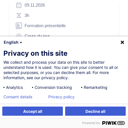
09.11.2026
3h
Formation présentielle
Cours du jour
English
French / Français
Privacy on this site
009923
We collect and process your data on this site to better
understand how it is used. You can give your consent to all or
selected purposes, or you can decline them all. For more
175,00
EUR
(+3% TVA)
information, see our privacy policy.
Analytics
Conversion tracking
Remarketing
S'inscrire
Consent details
Privacy policy
Formation sur mesure
Accept all
Decline all
S'inscrire
Formation sur mesure
Powered by