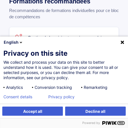
Formations recommandées
Recommandations de formations individuelles pour ce bloc
de compétences
Gestion de la saisie et cession sur salaire
English
FR
Privacy on this site
175,00
EUR
We collect and process your data on this site to better
understand how it is used. You can give your consent to all or
selected purposes, or you can decline them all. For more
26.11.2026
3H
information, see our privacy policy.
Formation présentielle
Cours du jour
Analytics
Conversion tracking
Remarketing
Consent details
Privacy policy
Le détachement et le split payroll
Accept all
Decline all
transfrontalier
Powered by
FR