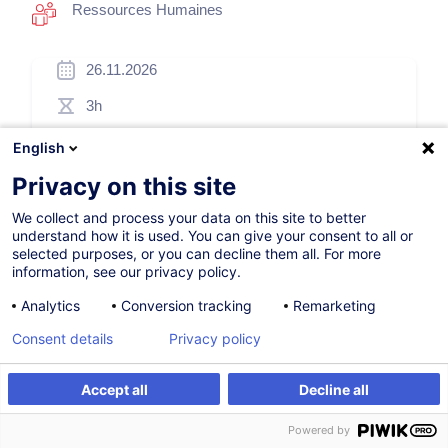
Ressources Humaines
26.11.2026
3h
Formation présentielle
English
Cours du jour
Privacy on this site
French / Français
We collect and process your data on this site to better
understand how it is used. You can give your consent to all or
001524
selected purposes, or you can decline them all. For more
information, see our privacy policy.
Analytics
Conversion tracking
Remarketing
175,00
EUR
(+3% TVA)
Consent details
Privacy policy
S'inscrire
Accept all
Decline all
S'inscrire
Formation sur mesure
Formation sur mesure
Powered by