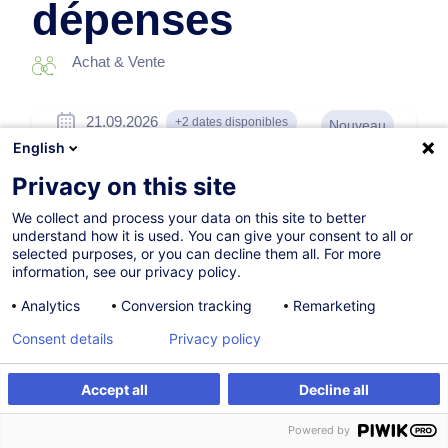
dépenses
Achat & Vente
21.09.2026
+2 dates disponibles
Nouveau
English
8h
Privacy on this site
Formation présentielle
We collect and process your data on this site to better
Cours du jour
understand how it is used. You can give your consent to all or
selected purposes, or you can decline them all. For more
French / Français
information, see our privacy policy.
012816
Analytics
Conversion tracking
Remarketing
Consent details
Privacy policy
260,00
EUR
(+3% TVA)
Accept all
Decline all
S'inscrire
Formation sur mesure
S'inscrire
Powered by