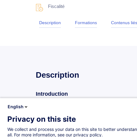
Fiscalité
Description
Formations
Contenus lié
Description
Introduction
Maîtrisez les enjeux fiscaux et sociaux liés à la ge
English
en intégrant les principes internationaux essentiels,
Privacy on this site
implications en matière de sécurité sociale et les spé
We collect and process your data on this site to better understan
Cette formation vous fournit des clés pratiques po
all. For more information, see our privacy policy.