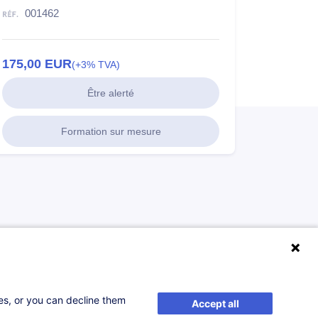
001462
175,00
EUR
(+3% TVA)
Être alerté
Formation sur mesure
ses, or you can decline them
Accept all