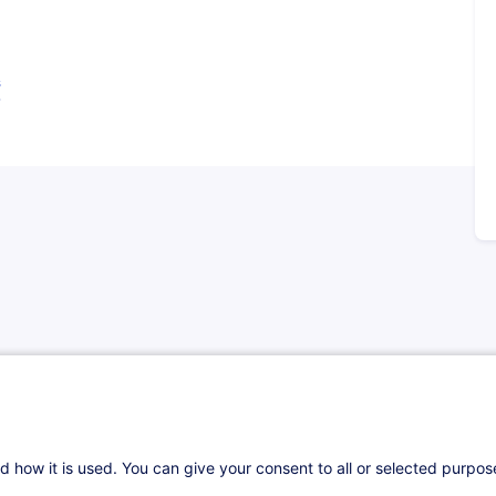
s
stion des travailleurs frontaliers au Luxembourg
 les règles de convention fiscale, les
cificités “payroll”.
d how it is used. You can give your consent to all or selected purpo
ur comprendre et appliquer efficacement les