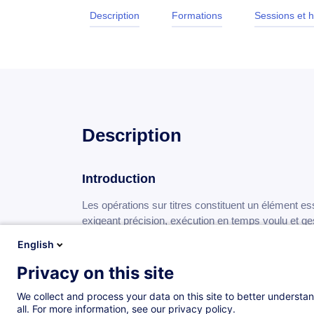
Description
Formations
Sessions et h
Description
Introduction
Les opérations sur titres constituent un élément es
exigeant précision, exécution en temps voulu et ge
marchés financiers deviennent de plus en plus auto
English
doivent comprendre les processus opérationnels qui
événements et la protection des intérêts des clien
Privacy on this site
We collect and process your data on this site to better understan
Objectifs
all. For more information, see our privacy policy.