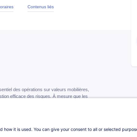
oraires
Contenus liés
sentiel des opérations sur valeurs mobilières,
stion efficace des risques. À mesure que les
matisés et interconnectés, les professionnels
 garantissent le traitement efficace de ces
ts.
d how it is used. You can give your consent to all or selected purpo