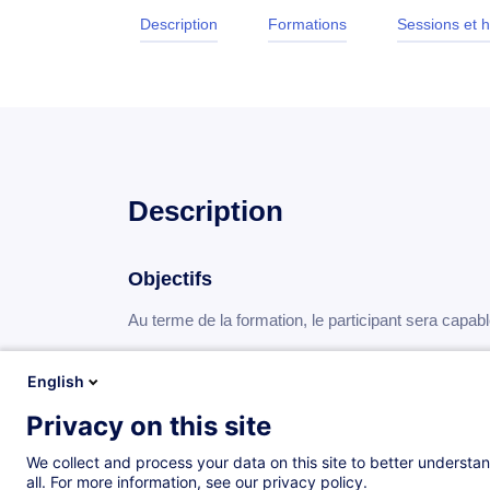
Description
Formations
Sessions et h
Description
Objectifs
Au terme de la formation, le participant sera capab
comprendre le fonctionnement d’un système 
English
maîtriser la lecture d’un bilan
Privacy on this site
maîtriser l’utilisation des comptes (débit-crédit)
We collect and process your data on this site to better understan
savoir utiliser un journal comptable
all. For more information, see our privacy policy.