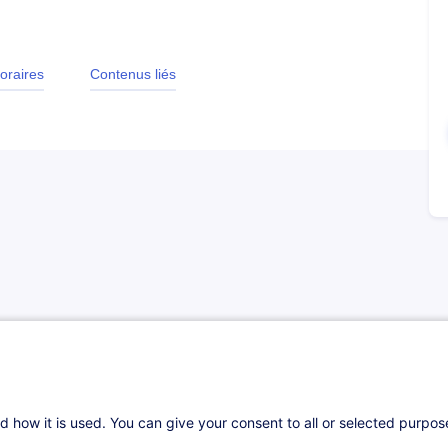
oraires
Contenus liés
e que lui fournit le gestionnaire de salaire
incompréhension. Afin d’éviter ceci, une
st à l’ordre du jour ainsi que de la source de
le comptable.
d how it is used. You can give your consent to all or selected purpo