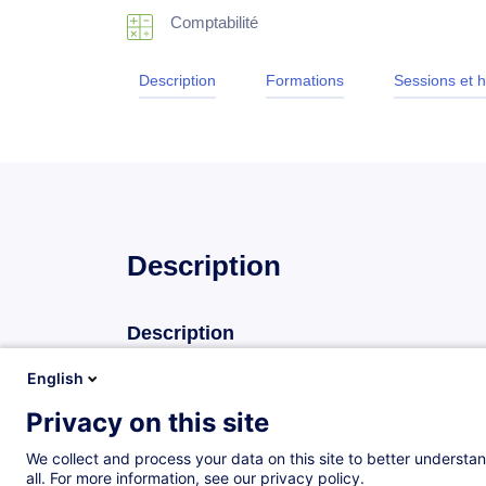
Comptabilité
Description
Formations
Sessions et h
Description
Description
L’important pour le comptable, c’est de comprendre c
English
sans devoir interpréter. Ceci entraîne souvent de l’
Privacy on this site
compréhension claire du décompte de rémunération e
toute sorte d’information qui devra être traitée par 
We collect and process your data on this site to better understan
all. For more information, see our privacy policy.