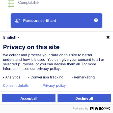
Comptabilité
Parcours certifiant
22.10.2026
English
35h
+ 2h d'examen
Privacy on this site
Formation présentielle
We collect and process your data on this site to better
understand how it is used. You can give your consent to all or
Cours du jour
selected purposes, or you can decline them all. For more
information, see our privacy policy.
English (UK)
Analytics
Conversion tracking
Remarketing
002694
Consent details
Privacy policy
895,00
EUR
Accept all
Decline all
(+3% TVA)
S'inscrire
Formation sur mesure
S'inscrire
Powered by