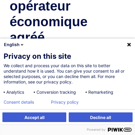
opérateur
économique
agréé
English
Supply Chain et Transport
Privacy on this site
En collaboration avec:
We collect and process your data on this site to better
understand how it is used. You can give your consent to all or
selected purposes, or you can decline them all. For more
information, see our privacy policy.
Analytics
Conversion tracking
Remarketing
Consent details
Privacy policy
Accept all
Decline all
Parcours certifiant
S'inscrire
Powered by