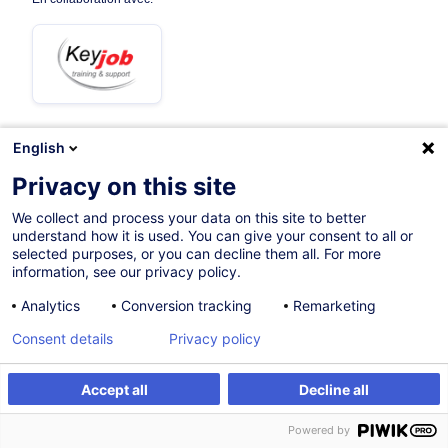
English
14.09.2026
+1 date disponible
Privacy on this site
12h
We collect and process your data on this site to better
understand how it is used. You can give your consent to all or
Formation présentielle
selected purposes, or you can decline them all. For more
information, see our privacy policy.
Formation à distance
Analytics
Conversion tracking
Remarketing
Cours du jour
Consent details
Privacy policy
French / Français
002182
Accept all
Decline all
S'inscrire
Formation sur mesure
Powered by