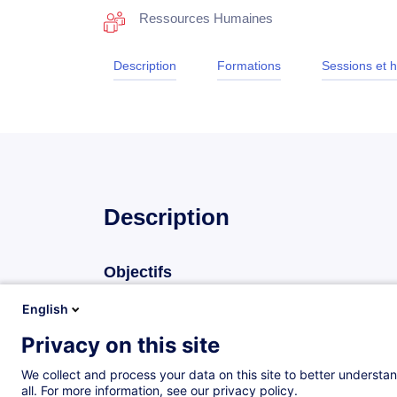
Ressources Humaines
Description
Formations
Sessions et h
Description
Objectifs
Au terme de cette formation, le participant doit être
English
affilier une société, ainsi que son personnel
Privacy on this site
recruter du personnel en respectant la législat
We collect and process your data on this site to better understan
connaître les spécificités des contrats de trava
all. For more information, see our privacy policy.