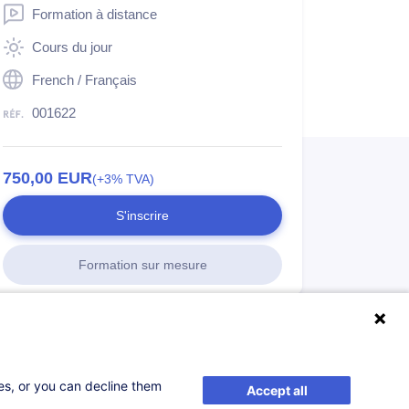
Formation à distance
Cours du jour
French / Français
001622
750,00
EUR
(+3% TVA)
S'inscrire
Formation sur mesure
ses, or you can decline them
Accept all