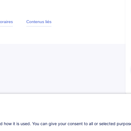
oraires
Contenus liés
 capable de :
ion
d how it is used. You can give your consent to all or selected purpo
il