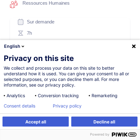
Ressources Humaines
Sur demande
7h
Formation présentielle
English
Cours du jour
Privacy on this site
French / Français
We collect and process your data on this site to better
understand how it is used. You can give your consent to all or
008325
selected purposes, or you can decline them all. For more
information, see our privacy policy.
Analytics
Conversion tracking
Remarketing
260,00
EUR
(+3% TVA)
Consent details
Privacy policy
Être alerté
Accept all
Decline all
Être alerté
Formation sur mesure
Formation sur mesure
Powered by