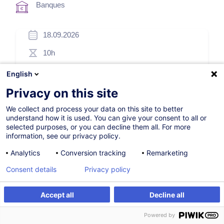
Banques
18.09.2026
10h
Formation présentielle
English
Formation à distance
Privacy on this site
Blended Learning
We collect and process your data on this site to better
understand how it is used. You can give your consent to all or
Cours du jour
selected purposes, or you can decline them all. For more
information, see our privacy policy.
French / Français
Analytics
Conversion tracking
Remarketing
000022
Consent details
Privacy policy
*
Accept all
Decline all
250,00
EUR
(+3% TVA)
S'inscrire
Formation sur mesure
*
Prix d’inscription de base, variable selon options choisies.
Powered by