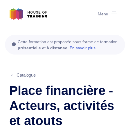
Menu
Cette formation est proposée sous forme de formation
présentielle
et
à distance
.
En savoir plus
Catalogue
Place financière -
Acteurs, activités
et atouts