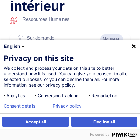
intérieur
Ressources Humaines
Sur demande
Nouveau
English
7h
Privacy on this site
Formation présentielle
We collect and process your data on this site to better
Cours du jour
understand how it is used. You can give your consent to all or
selected purposes, or you can decline them all. For more
French / Français
information, see our privacy policy.
012129
Analytics
Conversion tracking
Remarketing
Consent details
Privacy policy
260,00
EUR
(+3% TVA)
Accept all
Decline all
Être alerté
Formation sur mesure
Être alerté
Powered by