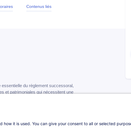
oraires
Contenus liés
e essentielle du règlement successoral,
es et patrimoniales qui nécessitent une
ions familiales et patrimoniales sont de plus
s règles applicables au Luxembourg est
 conforme des successions.
d how it is used. You can give your consent to all or selected purpo