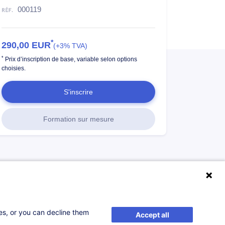
000119
*
290,00
EUR
(+3% TVA)
*
Prix d’inscription de base, variable selon options
choisies.
S'inscrire
Formation sur mesure
ses, or you can decline them
Accept all