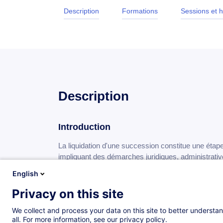
Description
Formations
Sessions et h
Description
Introduction
La liquidation d'une succession constitue une étap
impliquant des démarches juridiques, administrativ
approche rigoureuse. Dans un contexte où les situat
English
en plus diversifiées, une bonne compréhension de
essentielle pour assurer un traitement efficace et
Privacy on this site
We collect and process your data on this site to better understan
Objectifs
all. For more information, see our privacy policy.