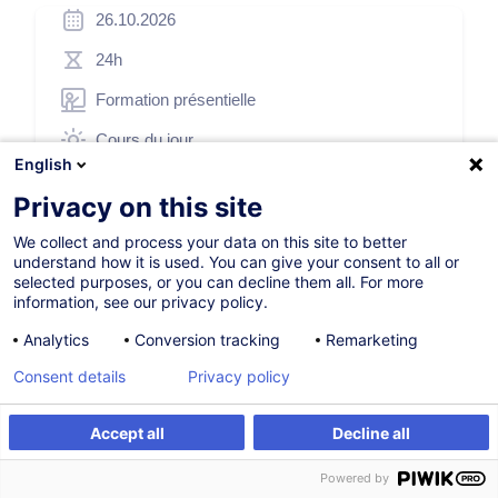
26.10.2026
24h
Formation présentielle
Cours du jour
English
English (UK)
Privacy on this site
000098
We collect and process your data on this site to better
understand how it is used. You can give your consent to all or
selected purposes, or you can decline them all. For more
*
800,00
EUR
(+3% TVA)
information, see our privacy policy.
*
Prix d’inscription de base, variable selon options choisies.
Analytics
Conversion tracking
Remarketing
Consent details
Privacy policy
S'inscrire
Accept all
Decline all
Formation sur mesure
S'inscrire
Formation sur mesure
Powered by