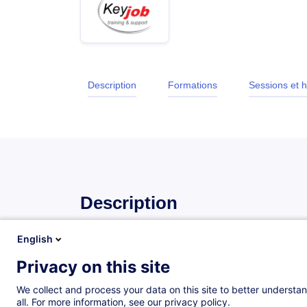
Description
Formations
Sessions et h
Description
English
Objectifs
Privacy on this site
Au terme de cette formation, les participants seron
We collect and process your data on this site to better understan
concevoir et appliquer des et jeux de pour st
all. For more information, see our privacy policy.