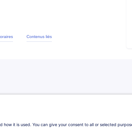
oraires
Contenus liés
t capables de :
d how it is used. You can give your consent to all or selected purpo
ructurer et uniformiser leurs documents