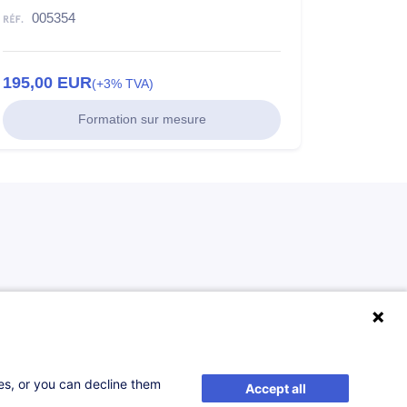
005354
195,00
EUR
(+3% TVA)
Formation sur mesure
ses, or you can decline them
Accept all