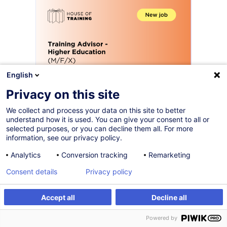
English
Privacy on this site
Vous souhaitez contribuer au
We collect and process your data on this site to better
développement de parcours
understand how it is used. You can give your consent to all or
selected purposes, or you can decline them all. For more
académiques qui font évoluer
information, see our privacy policy.
les carrières et renforcent les
Analytics
Conversion tracking
Remarketing
compétences ?
Consent details
Privacy policy
À la House of Training, nous sommes convaincus que la
montée en compétences est un levier essentiel de
Accept all
Decline all
progression personnelle, professionnelle et collective.
Powered by