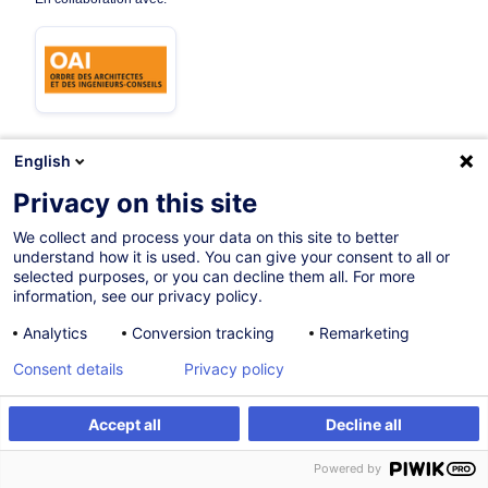
English
09.10.2026
Privacy on this site
7h
We collect and process your data on this site to better
understand how it is used. You can give your consent to all or
Formation présentielle
selected purposes, or you can decline them all. For more
information, see our privacy policy.
Cours du jour
Analytics
Conversion tracking
Remarketing
French / Français
Consent details
Privacy policy
011968
Accept all
Decline all
S'inscrire
Formation sur mesure
625,00
EUR
(+3% TVA)
Powered by