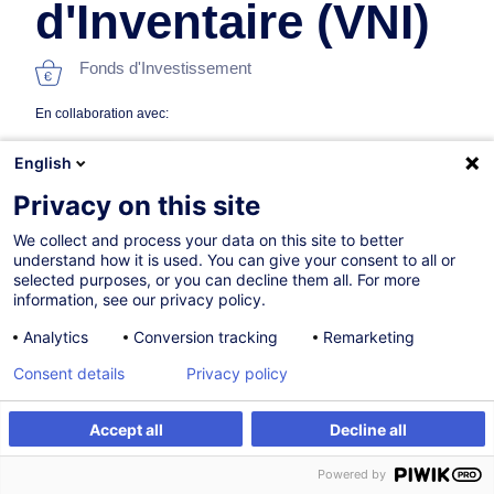
d'Inventaire (VNI)
Fonds d'Investissement
En collaboration avec:
English
Privacy on this site
We collect and process your data on this site to better
understand how it is used. You can give your consent to all or
selected purposes, or you can decline them all. For more
information, see our privacy policy.
15.10.2026
Analytics
Conversion tracking
Remarketing
12h
Consent details
Privacy policy
Formation présentielle
Cours du jour
Accept all
Decline all
S'inscrire
Formation sur mesure
French / Français
Powered by