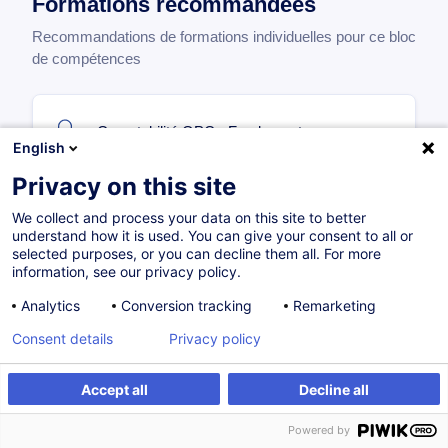
Formations recommandées
Recommandations de formations individuelles pour ce bloc
de compétences
Comptabilité OPC - Fondamentaux
English
FR
Privacy on this site
à p. d.
250,00
EUR
We collect and process your data on this site to better
understand how it is used. You can give your consent to all or
selected purposes, or you can decline them all. For more
Sur demande
10H
information, see our privacy policy.
Formation présentielle
Analytics
Conversion tracking
Remarketing
Formation à distance
Blended Learning
Consent details
Privacy policy
Cours du jour
Accept all
Decline all
Powered by
UCIs Fund Accounting - Fundamentals