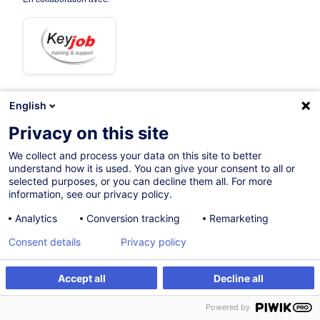
English
Sur demande
Privacy on this site
6h
We collect and process your data on this site to better
understand how it is used. You can give your consent to all or
Formation présentielle
selected purposes, or you can decline them all. For more
information, see our privacy policy.
Cours du jour
Analytics
Conversion tracking
Remarketing
French / Français
Consent details
Privacy policy
005353
Accept all
Decline all
Être alerté
Formation sur mesure
410,00
EUR
(+3% TVA)
Powered by