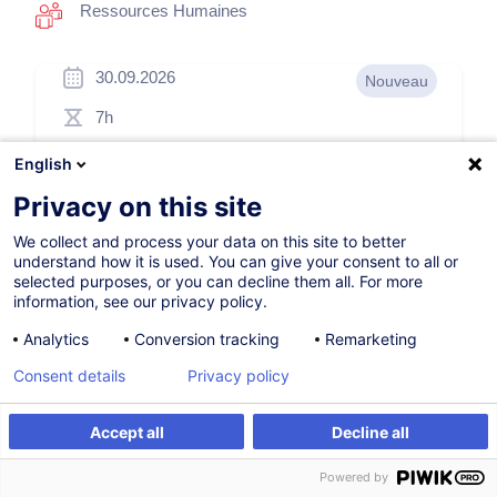
Ressources Humaines
30.09.2026
Nouveau
7h
Formation présentielle
English
Cours du jour
Privacy on this site
French / Français
We collect and process your data on this site to better
understand how it is used. You can give your consent to all or
012522
selected purposes, or you can decline them all. For more
information, see our privacy policy.
Analytics
Conversion tracking
Remarketing
260,00
EUR
(+3% TVA)
Consent details
Privacy policy
S'inscrire
Accept all
Decline all
S'inscrire
Formation sur mesure
Formation sur mesure
Powered by