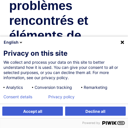
problèmes
rencontrés et
éléments de
English
réponse
Privacy on this site
We collect and process your data on this site to better
Architecture, Ingénierie & Urbanisme
understand how it is used. You can give your consent to all or
selected purposes, or you can decline them all. For more
En collaboration avec:
information, see our privacy policy.
Analytics
Conversion tracking
Remarketing
Consent details
Privacy policy
Accept all
Decline all
Être alerté
Powered by
Sur demande