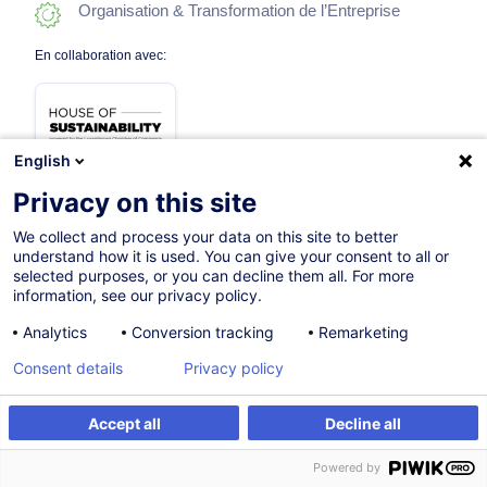
Organisation & Transformation de l’Entreprise
En collaboration avec:
English
Privacy on this site
We collect and process your data on this site to better
07.09.2026
understand how it is used. You can give your consent to all or
selected purposes, or you can decline them all. For more
4h
information, see our privacy policy.
Formation présentielle
Analytics
Conversion tracking
Remarketing
Cours du jour
Consent details
Privacy policy
French / Français
Accept all
Decline all
003796
S'inscrire
Formation sur mesure
Powered by