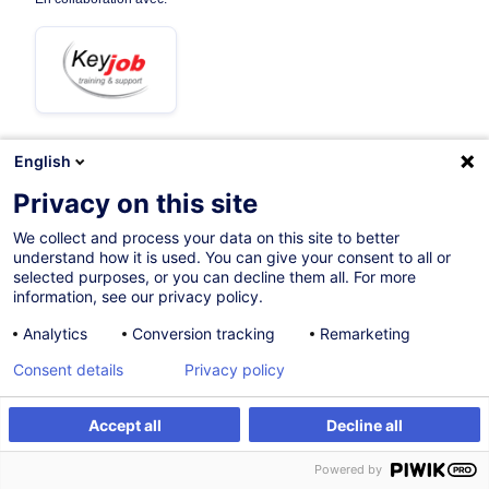
English
07.10.2026
Privacy on this site
3h 30mins
We collect and process your data on this site to better
understand how it is used. You can give your consent to all or
Formation présentielle
selected purposes, or you can decline them all. For more
information, see our privacy policy.
Formation à distance
Analytics
Conversion tracking
Remarketing
Cours du jour
Consent details
Privacy policy
French / Français
006651
Accept all
Decline all
S'inscrire
Formation sur mesure
Powered by