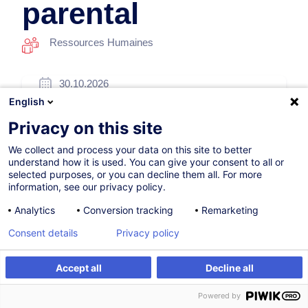
parental
Ressources Humaines
30.10.2026
English
7h
Privacy on this site
Formation présentielle
We collect and process your data on this site to better
Cours du jour
understand how it is used. You can give your consent to all or
selected purposes, or you can decline them all. For more
French / Français
information, see our privacy policy.
006516
Analytics
Conversion tracking
Remarketing
Consent details
Privacy policy
260,00
EUR
(+3% TVA)
Accept all
Decline all
S'inscrire
Formation sur mesure
S'inscrire
Powered by