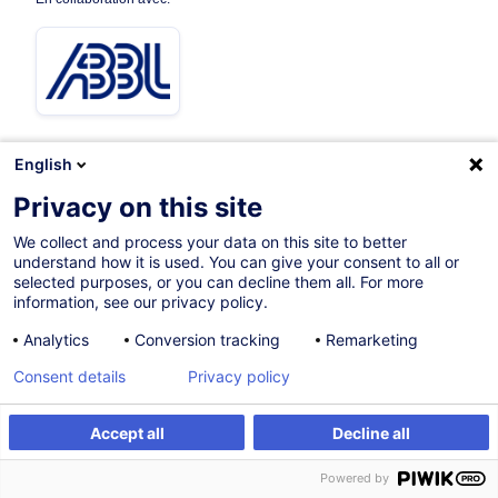
English
19.10.2026
Privacy on this site
8h
We collect and process your data on this site to better
understand how it is used. You can give your consent to all or
Formation présentielle
selected purposes, or you can decline them all. For more
information, see our privacy policy.
Formation à distance
Analytics
Conversion tracking
Remarketing
Cours du jour
Consent details
Privacy policy
English (UK)
003190
Accept all
Decline all
S'inscrire
Formation sur mesure
Powered by