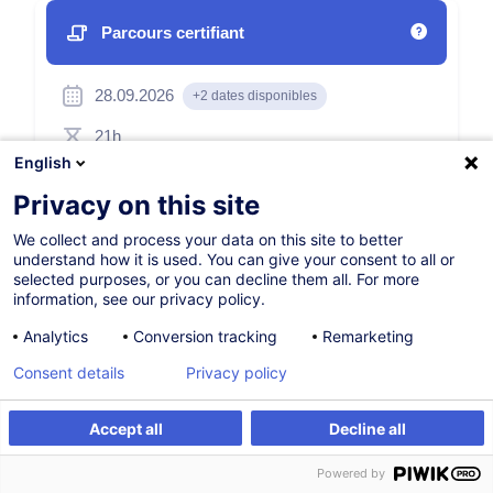
Parcours certifiant
28.09.2026
+2 dates disponibles
21h
English
Formation présentielle
Privacy on this site
Cours du jour
We collect and process your data on this site to better
English (UK)
understand how it is used. You can give your consent to all or
selected purposes, or you can decline them all. For more
001936
information, see our privacy policy.
Analytics
Conversion tracking
Remarketing
1 450,00
EUR
Consent details
Privacy policy
(+3% TVA)
S'inscrire
Accept all
Decline all
S'inscrire
Formation sur mesure
Powered by
Formation sur mesure