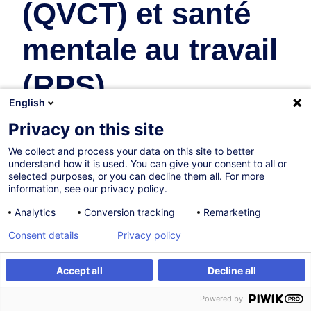
(QVCT) et santé
mentale au travail
(RPS)
English
Ressources Humaines
Privacy on this site
En collaboration avec:
We collect and process your data on this site to better
understand how it is used. You can give your consent to all or
selected purposes, or you can decline them all. For more
information, see our privacy policy.
Analytics
Conversion tracking
Remarketing
Consent details
Privacy policy
Accept all
Decline all
Parcours certifiant
S'inscrire
Formation sur mesure
Powered by