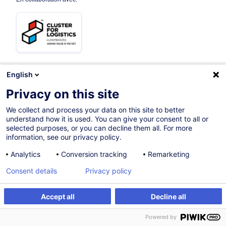
English
Sur demande
Nouveau
Privacy on this site
14h
We collect and process your data on this site to better
understand how it is used. You can give your consent to all or
Formation présentielle
selected purposes, or you can decline them all. For more
information, see our privacy policy.
Cours du jour
Analytics
Conversion tracking
Remarketing
English
Consent details
Privacy policy
012062
Accept all
Decline all
Être alerté
Formation sur mesure
505,00
EUR
(+3% TVA)
Powered by