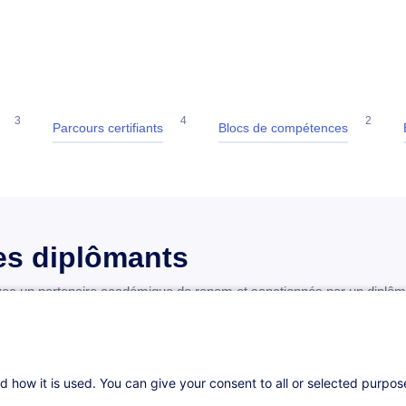
3
4
2
Parcours certifiants
Blocs de compétences
s diplômants
 un partenaire académique de renom et sanctionnés par un diplôme 
d how it is used. You can give your consent to all or selected purpo
ew (47 ECTS)