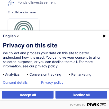
Fonds d'Investissement
En collaboration avec:
English
Privacy on this site
We collect and process your data on this site to better
Sur demande
understand how it is used. You can give your consent to all or
selected purposes, or you can decline them all. For more
10h
information, see our privacy policy.
Formation présentielle
Analytics
Conversion tracking
Remarketing
Formation à distance
Consent details
Privacy policy
Blended Learning
Accept all
Decline all
Cours du jour
S'inscrire
Formation sur mesure
Powered by
English (UK)