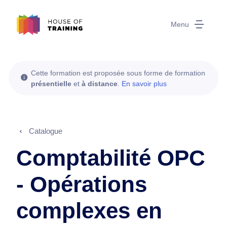
Menu
Cette formation est proposée sous forme de formation
présentielle
et
à distance
.
En savoir plus
Catalogue
Comptabilité OPC
- Opérations
complexes en