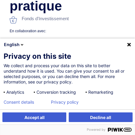
pratique
Fonds d'Investissement
En collaboration avec:
English
Privacy on this site
We collect and process your data on this site to better
understand how it is used. You can give your consent to all or
selected purposes, or you can decline them all. For more
information, see our privacy policy.
Sur demande
Analytics
Conversion tracking
Remarketing
8h
Consent details
Privacy policy
Formation présentielle
Formation à distance
Accept all
Decline all
S'inscrire
Formation sur mesure
Cours du jour
Powered by