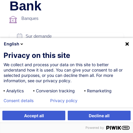
Bank
Banques
Sur demande
English
8h
Privacy on this site
Formation présentielle
We collect and process your data on this site to better
Cours du jour
understand how it is used. You can give your consent to all or
selected purposes, or you can decline them all. For more
English (UK)
information, see our privacy policy.
003837
Analytics
Conversion tracking
Remarketing
Consent details
Privacy policy
*
220,00
EUR
(+3% TVA)
Accept all
Decline all
*
Prix d’inscription de base, variable selon options choisies.
S'inscrire
Formation sur mesure
Powered by
S'inscrire