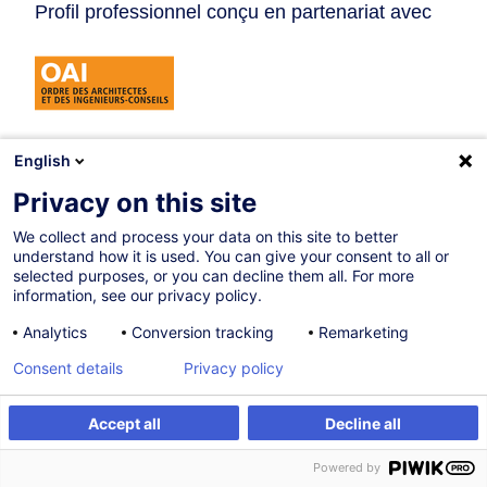
Profil professionnel conçu en partenariat avec
English
Privacy on this site
Blocs de compétences
We collect and process your data on this site to better
Recommandations de formations individuelles organisées
understand how it is used. You can give your consent to all or
par blocs de compétences.
selected purposes, or you can decline them all. For more
information, see our privacy policy.
Analytics
Conversion tracking
Remarketing
Consent details
Privacy policy
Connaître le cadre légal & réglementaire
(dans les professions OAI) pour
Architecte paysagiste
Accept all
Decline all
Powered by